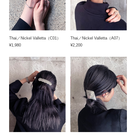
Thai／Nickel Valletta（C01）
Thai／Nickel Valletta（A07）
¥1,980
¥2,200