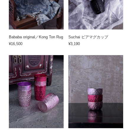
Bababa original／Kong Ton Rug
Suchai ビアマグカップ
¥16,500
¥3,190