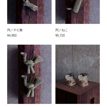
丙／チビ象
丙／ねこ
¥4,950
¥5,720