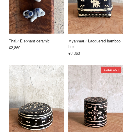
Thai／Elephant ceramic
Myanmar／Lacquered bamboo
box
¥2,860
¥8,360
SOLD OUT