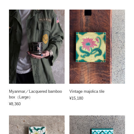
Myanmar／Lacquered bamboo
Vintage majolica tile
box（Large）
¥15,180
¥8,360