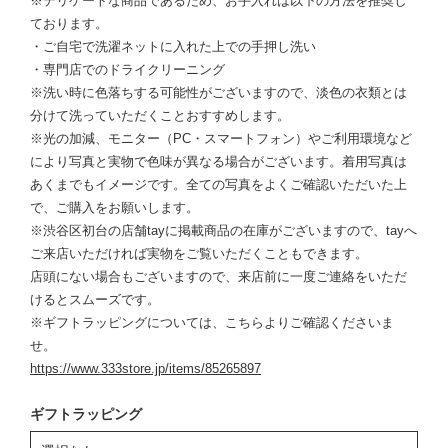
※デリケートな商品であるため、お手入れは以下の方法を推奨し
ております。
・ご自宅で洗濯ネットに入れた上での手押し洗い
・専門店でのドライクリーニング
※洗い時に色落ちする可能性がございますので、淡色の衣類とは
分けて洗っていただくことおすすめします。
※光の加減、モニター（PC・スマートフォン）やご利用環境など
により写真と実物で色味が異なる場合がございます。着用写真は
あくまでもイメージです。全ての写真をよくご確認いただいた上
で、ご購入をお願いします。
※渋谷区初台の店舗tayに掲載商品の在庫がございますので、tayへ
ご来店いただければ実物をご覧いただくこともできます。
店頭にない場合もございますので、来店前に一度ご連絡をいただ
けるとスムーズです。
※ギフトラッピングについては、こちらよりご確認くださいま
せ。
https://www.333store.jp/items/85265897
ギフトラッピング