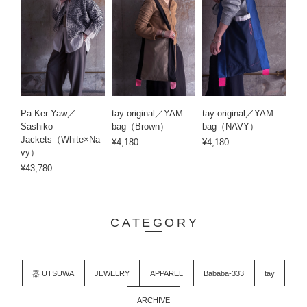
Pa Ker Yaw／
tay original／YAM
tay original／YAM
Sashiko
bag（Brown）
bag（NAVY）
Jackets（White×Na
¥4,180
¥4,180
vy）
¥43,780
CATEGORY
器 UTSUWA
JEWELRY
APPAREL
Bababa-333
tay
ARCHIVE