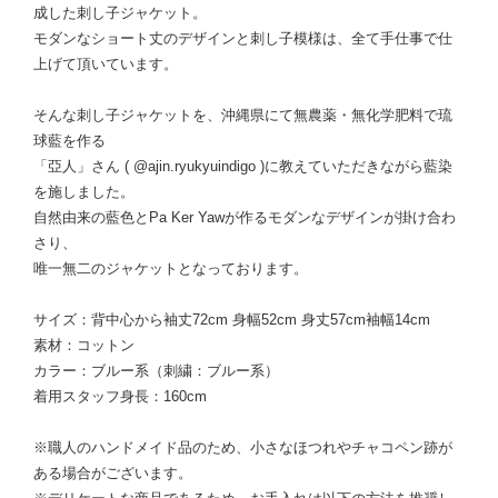
成した刺し子ジャケット。
モダンなショート丈のデザインと刺し子模様は、全て手仕事で仕
上げて頂いています。
そんな刺し子ジャケットを、沖縄県にて無農薬・無化学肥料で琉
球藍を作る
「亞人」さん ( @ajin.ryukyuindigo )に教えていただきながら藍染
を施しました。
自然由来の藍色とPa Ker Yawが作るモダンなデザインが掛け合わ
さり、
唯一無二のジャケットとなっております。
サイズ：背中心から袖丈72cm 身幅52cm 身丈57cm袖幅14cm
素材：コットン
カラー：ブルー系（刺繍：ブルー系）
着用スタッフ身長：160cm
※職人のハンドメイド品のため、小さなほつれやチャコペン跡が
ある場合がございます。