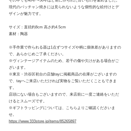
その中でも40年〜50年ほど前に作られた古いものを集めました。
現代のバッチャン焼きには見られないような個性的な絵付けとデ
ザインが魅力です。
サイズ：直径約8cm 高さ約4.5cm
素材：陶器
※手作業で作られる器は1点ずつサイズや柄に個体差がありますの
で、あらかじめご了承ください。
※ヴィンテージアイテムのため、若干の傷や欠けがある場合がご
ざいます。
※東京・渋谷区初台の店舗tayに掲載商品の在庫がございますの
で、tayへご来店いただければ実物をご覧いただくこともできま
す。
店頭にない場合もございますので、来店前に一度ご連絡をいただ
けるとスムーズです。
※ギフトラッピングについては、こちらよりご確認くださいま
せ。
https://www.333store.jp/items/85265897