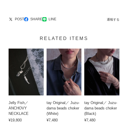
POST
SHARE
LINE
通報する
RELATED ITEMS
Jelly Fish／
tay Original／ Juzu-
tay Original／ Juzu-
ANCHOVY
dama beads choker
dama beads choker
NECKLACE
(White)
(Black)
¥19,800
¥7,480
¥7,480