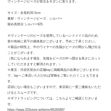
ヴィンテージビーズが首元をモダンに彩ります。
サイズ：全長約35.5cm
素材：ヴィンテージビーズ、シルバー
留め具部分:シルバー925
※ヴィンテージのビーズを使用しているハンドメイド品のため、
形や色味に若干の個体差がございます。予めご了承ください。
※製品の特性上、中のワイヤーの先端がビーズの間から飛び出る
ことがございます。
（気になられます場合、先端をビーズの中へ隠せる長さにカット
していただきますと解消されます。）
※東京・渋谷区初台の店舗tayに掲載商品の在庫がございますの
で、tayへご来店いただければ実物をご覧いただくこともできま
す。
店頭にない場合もございますので、来店前に一度ご連絡をいただ
けるとスムーズです。
※ギフトラッピングについては、こちらよりご確認くださいま
せ。
https://www.333store.jp/items/85265897