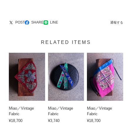
POST
SHARE
LINE
通報する
RELATED ITEMS
Miao／Vintage
Miao／Vintage
Miao／Vintage
Fabric
Fabric
Fabric
¥18,700
¥3,740
¥18,700