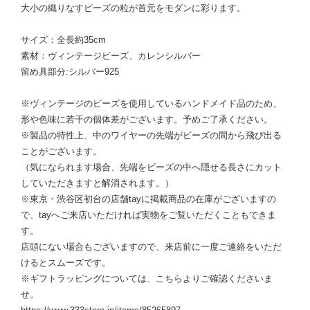
大小の織りなすビーズの粒が首元をモダンに彩ります。
サイズ：全長約35cm
素材：ヴィンテージビーズ、カレンシルバー
留め具部分:シルバー925
※ヴィンテージのビーズを使用しているハンドメイド品のため、
形や色味に若干の個体差がございます。予めご了承ください。
※製品の特性上、中のワイヤーの先端がビーズの間から飛び出る
ことがございます。
（気になられます場合、先端をビーズの中へ隠せる長さにカット
していただきますと解消されます。）
※東京・渋谷区初台の店舗tayに掲載商品の在庫がございますの
で、tayへご来店いただければ実物をご覧いただくこともできま
す。
店頭にない場合もございますので、来店前に一度ご連絡をいただ
けるとスムーズです。
※ギフトラッピングについては、こちらよりご確認くださいま
せ。