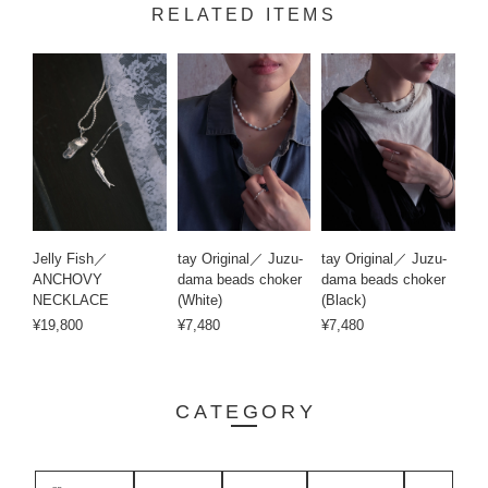
RELATED ITEMS
Jelly Fish／
tay Original／ Juzu-
tay Original／ Juzu-
ANCHOVY
dama beads choker
dama beads choker
NECKLACE
(White)
(Black)
¥19,800
¥7,480
¥7,480
CATEGORY