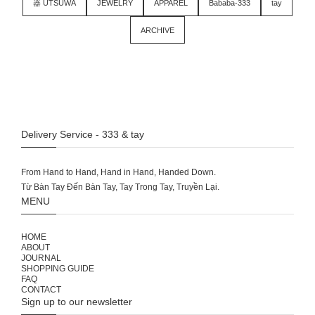
器 UTSUWA
JEWELRY
APPAREL
Bababa-333
tay
ARCHIVE
Delivery Service - 333 & tay
From Hand to Hand, Hand in Hand, Handed Down.
MENU
HOME
ABOUT
JOURNAL
SHOPPING GUIDE
FAQ
CONTACT
Sign up to our newsletter