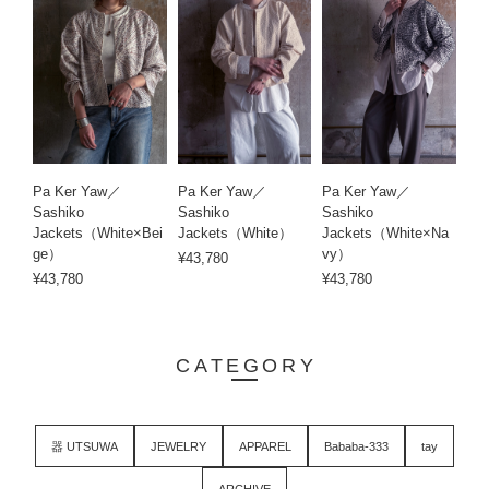
Pa Ker Yaw／
Pa Ker Yaw／
Pa Ker Yaw／
Sashiko
Sashiko
Sashiko
Jackets（White×Bei
Jackets（White）
Jackets（White×Na
ge）
vy）
¥43,780
¥43,780
¥43,780
CATEGORY
器 UTSUWA
JEWELRY
APPAREL
Bababa-333
tay
ARCHIVE