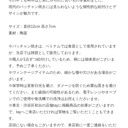
その中でも40年ほど前に作られた古いものを集めました。
現代のバッチャン焼きには見られないような個性的な絵付けとデ
ザインが魅力です。
サイズ：直径12cm 高さ7cm
素材：陶器
※バッチャン焼きは、ベトナムでは食器として使用されています
が、当店では雑貨として販売しております。
※職人が1点ずつ絵付けしているため、柄には個体差がございま
す。予めご了承ください。
※ヴィンテージアイテムのため、細かな傷や欠けがある場合がご
ざいます。
※保管時は直射日光を避け、ダメージを防ぐため重ね置きを避け
てください。また破損の可能性があるため、電子レンジやオーブ
ンでのご使用や食洗機での洗浄はお控えくださいませ。
※東京・渋谷区初台の店舗tayに掲載商品の在庫がございますの
で、tayへご来店いただければ実物をご覧いただくこともできま
す。
店頭にない場合もございますので、来店前に一度ご連絡をいただ