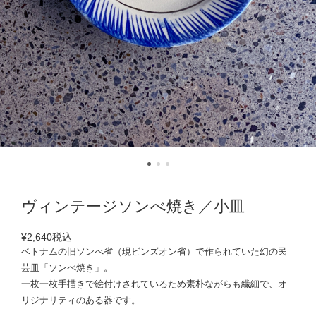
ヴィンテージソンべ焼き／小皿
¥2,640
税込
ベトナムの旧ソンべ省（現ビンズオン省）で作られていた幻の民
芸皿「ソンべ焼き」。
一枚一枚手描きで絵付けされているため素朴ながらも繊細で、オ
リジナリティのある器です。