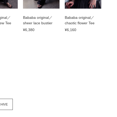
ginal／
Bababa original／
Bababa original／
rew Tee
chaotic flower Tee
sheer lace bustier
¥6,160
¥6,380
HIVE