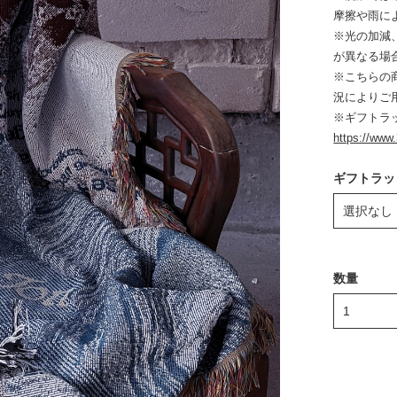
摩擦や雨に
※光の加減
が異なる場
※こちらの
況によりご
※ギフトラ
https://www
ギフトラッ
数量