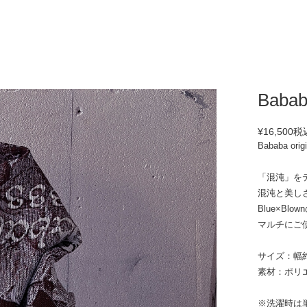
Babab
¥16,500
税
Bababa orig
「混沌」を
混沌と美し
Blue×B
マルチにご
サイズ：幅約1
素材：ポリエ
※洗濯時は