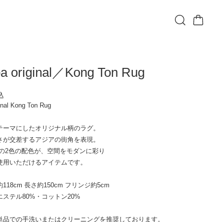
a original／Kong Ton Rug
込
inal Kong Ton Rug
テーマにしたオリジナル柄のラグ。
さが交差するアジアの街角を表現。
lownの2色の配色が、空間をモダンに彩り
使用いただけるアイテムです。
18cm 長さ約150cm フリンジ約5cm
ステル80%・コットン20%
単品での手洗いまたはクリーニングを推奨しております。