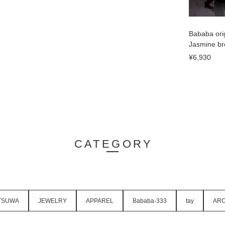
Bababa ori
Jasmine b
¥6,930
CATEGORY
TSUWA
JEWELRY
APPAREL
Bababa-333
tay
ARC