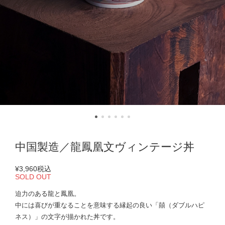
中国製造／龍鳳凰文ヴィンテージ丼
¥3,960
税込
SOLD OUT
迫力のある龍と鳳凰。
中には喜びが重なることを意味する縁起の良い「囍（ダブルハピ
ネス）」の文字が描かれた丼です。