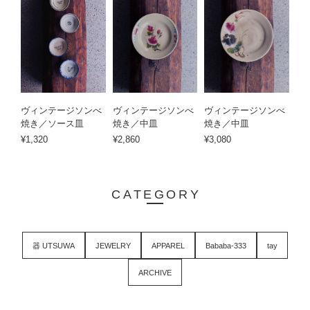
ヴィンテージソンべ
ヴィンテージソンべ
ヴィンテージソンべ
焼き／ソース皿
焼き／中皿
焼き／中皿
¥1,320
¥2,860
¥3,080
CATEGORY
器 UTSUWA
JEWELRY
APPAREL
Bababa-333
tay
ARCHIVE