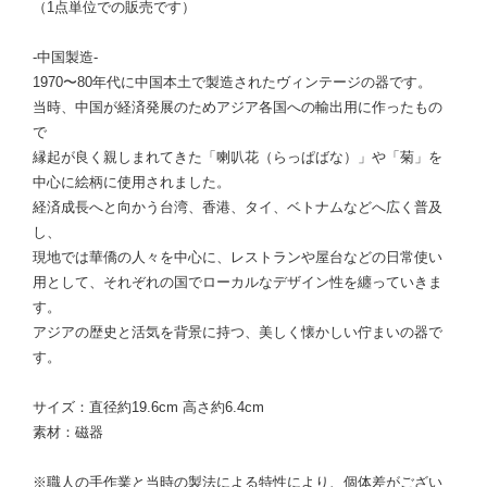
（1点単位での販売です）
-中国製造-
1970〜80年代に中国本土で製造されたヴィンテージの器です。
当時、中国が経済発展のためアジア各国への輸出用に作ったもの
で
縁起が良く親しまれてきた「喇叭花（らっぱばな）」や「菊」を
中心に絵柄に使用されました。
経済成長へと向かう台湾、香港、タイ、ベトナムなどへ広く普及
し、
現地では華僑の人々を中心に、レストランや屋台などの日常使い
用として、それぞれの国でローカルなデザイン性を纏っていきま
す。
アジアの歴史と活気を背景に持つ、美しく懐かしい佇まいの器で
す。
サイズ：直径約19.6cm 高さ約6.4cm
素材：磁器
※職人の手作業と当時の製法による特性により、個体差がござい