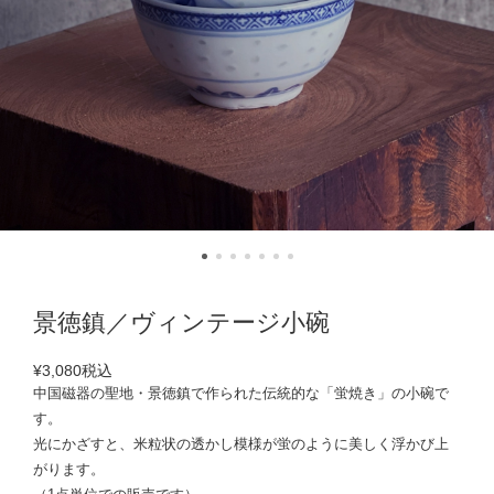
景徳鎮／ヴィンテージ小碗
¥3,080
税込
中国磁器の聖地・景徳鎮で作られた伝統的な「蛍焼き」の小碗で
す。
光にかざすと、米粒状の透かし模様が蛍のように美しく浮かび上
がります。