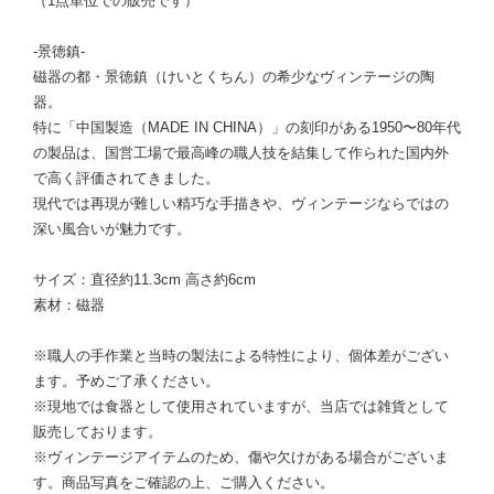
（1点単位での販売です）
-景徳鎮-
磁器の都・景徳鎮（けいとくちん）の希少なヴィンテージの陶
器。
特に「中国製造（MADE IN CHINA）」の刻印がある1950〜80年代
の製品は、国営工場で最高峰の職人技を結集して作られた国内外
で高く評価されてきました。
現代では再現が難しい精巧な手描きや、ヴィンテージならではの
深い風合いが魅力です。
サイズ：直径約11.3cm 高さ約6cm
素材：磁器
※職人の手作業と当時の製法による特性により、個体差がござい
ます。予めご了承ください。
※現地では食器として使用されていますが、当店では雑貨として
販売しております。
※ヴィンテージアイテムのため、傷や欠けがある場合がございま
す。商品写真をご確認の上、ご購入ください。