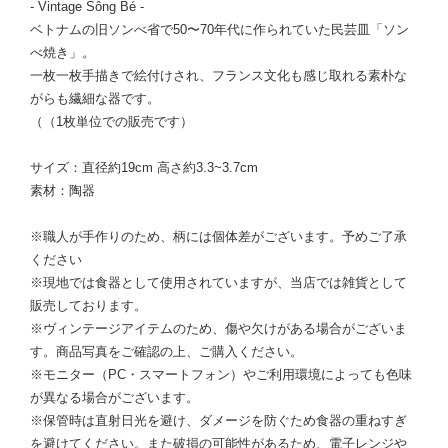
- Vintage Sông Bé -
ベトナムの旧ソンべ省で50〜70年代に作られていた民芸皿「ソン
べ焼き」。
一枚一枚手描きで絵付けされ、フランス文化も感じ取れる素朴な
がらも繊細な器です。
（（1枚単位での販売です）
サイズ：直径約19cm 高さ約3.3~3.7cm
素材：陶器
※職人が手作りのため、柄には個体差がございます。予めご了承
ください
※現地では食器として使用されていますが、当店では雑貨として
販売しております。
※ヴィンテージアイテムのため、傷や欠けがある場合がございま
す。商品写真をご確認の上、ご購入ください。
※モニター（PC・スマートフォン）やご利用環境によっても色味
が異なる場合がございます。
※保管時は直射日光を避け、ダメージを防ぐため食器の重ねすぎ
を避けてください。また破損の可能性があるため、電子レンジや