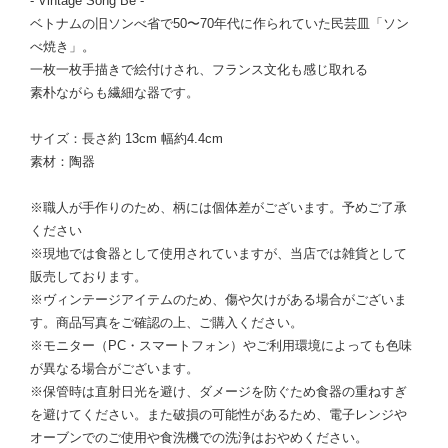
- Vintage Sông Bé -
ベトナムの旧ソンべ省で50〜70年代に作られていた民芸皿「ソン
べ焼き」。
一枚一枚手描きで絵付けされ、フランス文化も感じ取れる
素朴ながらも繊細な器です。
サイズ：長さ約 13cm 幅約4.4cm
素材：陶器
※職人が手作りのため、柄には個体差がございます。予めご了承
ください
※現地では食器として使用されていますが、当店では雑貨として
販売しております。
※ヴィンテージアイテムのため、傷や欠けがある場合がございま
す。商品写真をご確認の上、ご購入ください。
※モニター（PC・スマートフォン）やご利用環境によっても色味
が異なる場合がございます。
※保管時は直射日光を避け、ダメージを防ぐため食器の重ねすぎ
を避けてください。また破損の可能性があるため、電子レンジや
オーブンでのご使用や食洗機での洗浄はおやめください。