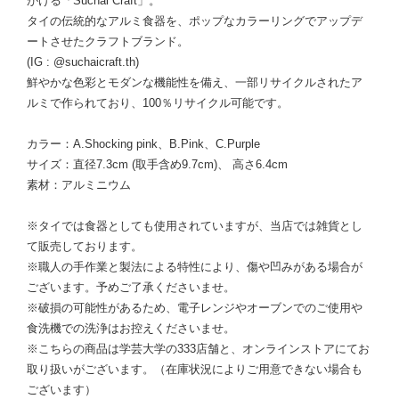
がける「Suchai Craft」。
タイの伝統的なアルミ食器を、ポップなカラーリングでアップデ
ートさせたクラフトブランド。
(IG : @suchaicraft.th)
鮮やかな色彩とモダンな機能性を備え、一部リサイクルされたア
ルミで作られており、100％リサイクル可能です。
カラー：A.Shocking pink、B.Pink、C.Purple
サイズ：直径7.3cm (取手含め9.7cm)、 高さ6.4cm
素材：アルミニウム
※タイでは食器としても使用されていますが、当店では雑貨とし
て販売しております。
※職人の手作業と製法による特性により、傷や凹みがある場合が
ございます。予めご了承くださいませ。
※破損の可能性があるため、電子レンジやオーブンでのご使用や
食洗機での洗浄はお控えくださいませ。
※こちらの商品は学芸大学の333店舗と、オンラインストアにてお
取り扱いがございます。（在庫状況によりご用意できない場合も
ございます）