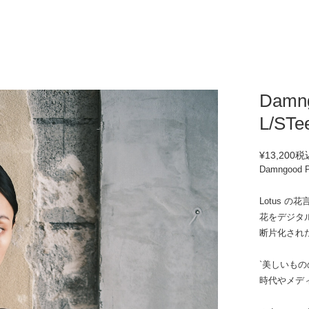
Damng
L/STe
¥13,200
税
Damngood
Lotus の
花をデジタ
断片化され
`美しいも
時代やメデ