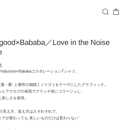
ood×Bababa／Love in the Noise
e
込
 Production×BababaコラボレーションTシャツ。
花言葉 - 愛- と都市の雑踏 ( ノイズ ) をテーマにしたグラフィック。
ルとアナログの表現でグリッチ状にコラージュし、
た美しさを表現。
のの見え方、捉え方は人それぞれで、
ィアが変わっても 美しいものだけは変わらない’