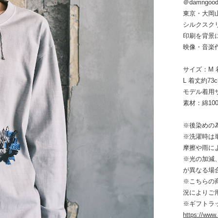
＠damngood_
東京・大岡
シルクスク
印刷を背景
映像・音楽
サイズ：M 着
L 着丈約73
モデル着用
素材：綿10
※後染めの
※洗濯時は
摩擦や雨に
※光の加減
が異なる場
※こちらの
況によりご
※ギフトラ
https://www