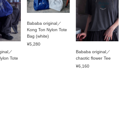
Bababa original／
Kong Ton Nylon Tote
Bag (white)
¥5,280
ginal／
Bababa original／
ylon Tote
chaotic flower Tee
¥6,160