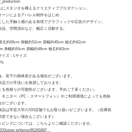
production
山にスタジオを構えるクリエティブプロダクション。
リーンによるアパレル制作をはじめ、
にした手触り感のある表現でグラフィックや広告のデザイン、
作品、空間演出など、幅広く活動する。
丈約69cm 身幅約52cm 肩幅約45cm 袖丈約62cm
cm 身幅約55cm 肩幅約48cm 袖丈約63cm
サイズ：Lサイズ
0%
為、若干の個体差がある場合がございます。
単品での手洗いを推奨しております。
よる色移りの可能性がございます。予めご了承ください。
、モニター（PC・スマートフォン）やご利用環境によっても色味
合がございます。
商品は学芸大学の333店舗でもお取り扱いがございます。（在庫状
用意できない場合もございます）
ッピングについては、こちらよりご確認くださいませ。
.333store.jp/items/85265897