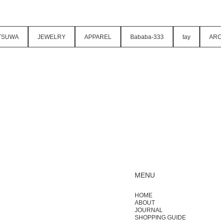
TSUWA
JEWELRY
APPAREL
Bababa-333
tay
ARC
MENU
HOME
ABOUT
JOURNAL
SHOPPING GUIDE