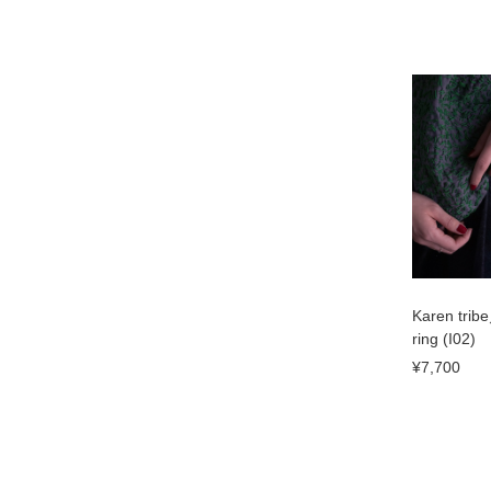
Karen trib
ring (I02)
¥7,700