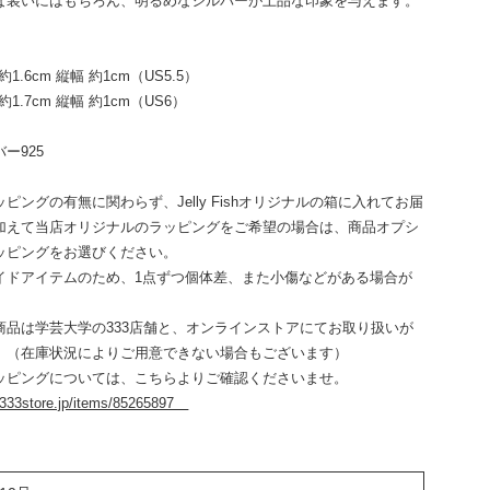
な装いにはもちろん、明るめなシルバーが上品な印象を与えます。
約1.6cm 縦幅 約1cm（US5.5）
約1.7cm 縦幅 約1cm（US6）
ー925
ピングの有無に関わらず、Jelly Fishオリジナルの箱に入れてお届
加えて当店オリジナルのラッピングをご希望の場合は、商品オプシ
ッピングをお選びください。
イドアイテムのため、1点ずつ個体差、また小傷などがある場合が
。
商品は学芸大学の333店舗と、オンラインストアにてお取り扱いが
。（在庫状況によりご用意できない場合もございます）
ッピングについては、こちらよりご確認くださいませ。
.333store.jp/items/85265897