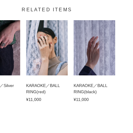
RELATED ITEMS
e／Silver
KARAOKE／BALL
KARAOKE／BALL
RING(red)
RING(black)
¥11,000
¥11,000