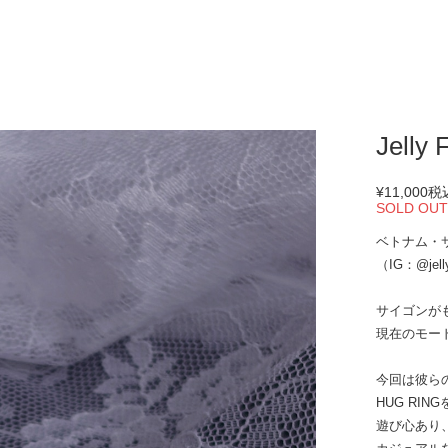
Jelly
¥11,000
税
SOLD OU
ベトナム・サ
（IG：@jell
サイゴンが
現在のモー
今回は彼ら
HUG RIN
遊び心あり