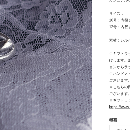
カジュアル
サイズ：
10号：内径 
12号：内径 
素材：シルバ
※ギフトラッ
けします。
ョンからラ
※ハンドメ
ございます
※こちらの
ございます
※ギフトラ
https://www
種類