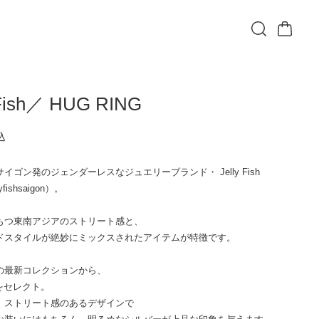
 Fish／ HUG RING
込
T
イゴン発のジェンダーレスなジュエリーブランド・ Jelly Fish
yfishsaigon）。
もつ東南アジアのストリート感と、
ドスタイルが絶妙にミックスされたアイテムが特徴です。
の最新コレクションから、
Gをセレクト。
、ストリート感のあるデザインで