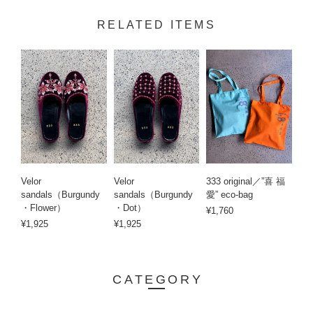
RELATED ITEMS
Velor
Velor
333 original／”喜 福
sandals（Burgundy
sandals（Burgundy
愛” eco-bag
・Flower）
・Dot）
¥1,760
¥1,925
¥1,925
CATEGORY