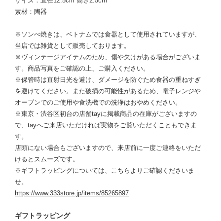
サイズ：直径12.5cm 高さ2.5cm
素材：陶器
※ソンべ焼きは、ベトナムでは食器として使用されていますが、
当店では雑貨として販売しております。
※ヴィンテージアイテムのため、傷や欠けがある場合がございま
す。商品写真をご確認の上、ご購入ください。
※保管時は直射日光を避け、ダメージを防ぐため食器の重ねすぎ
を避けてください。また破損の可能性があるため、電子レンジや
オーブンでのご使用や食洗機での洗浄はおやめください。
※東京・渋谷区初台の店舗tayに掲載商品の在庫がございますの
で、tayへご来店いただければ実物をご覧いただくこともできま
す。
店頭にない場合もございますので、来店前に一度ご連絡をいただ
けるとスムーズです。
※ギフトラッピングについては、こちらよりご確認くださいま
せ。
https://www.333store.jp/items/85265897
ギフトラッピング