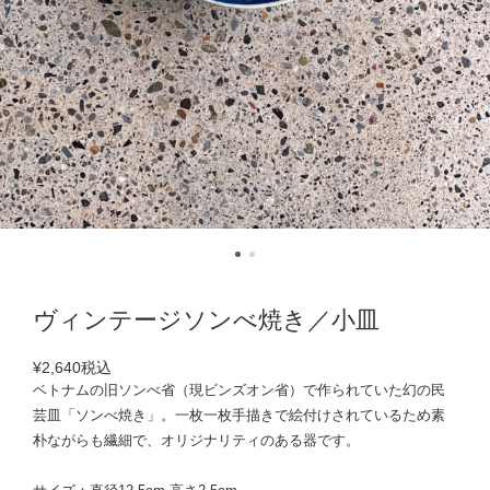
ヴィンテージソンべ焼き／小皿
¥2,640
税込
ベトナムの旧ソンべ省（現ビンズオン省）で作られていた幻の民
芸皿「ソンべ焼き」。一枚一枚手描きで絵付けされているため素
朴ながらも繊細で、オリジナリティのある器です。