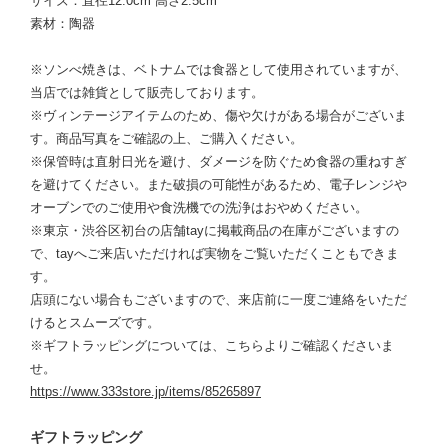
サイズ：直径12.0cm 高さ2.5cm
素材：陶器
※ソンべ焼きは、ベトナムでは食器として使用されていますが、
当店では雑貨として販売しております。
※ヴィンテージアイテムのため、傷や欠けがある場合がございま
す。商品写真をご確認の上、ご購入ください。
※保管時は直射日光を避け、ダメージを防ぐため食器の重ねすぎ
を避けてください。また破損の可能性があるため、電子レンジや
オーブンでのご使用や食洗機での洗浄はおやめください。
※東京・渋谷区初台の店舗tayに掲載商品の在庫がございますの
で、tayへご来店いただければ実物をご覧いただくこともできま
す。
店頭にない場合もございますので、来店前に一度ご連絡をいただ
けるとスムーズです。
※ギフトラッピングについては、こちらよりご確認くださいま
せ。
https://www.333store.jp/items/85265897
ギフトラッピング