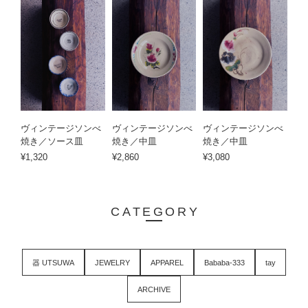
ヴィンテージソンべ
ヴィンテージソンべ
ヴィンテージソンべ
焼き／ソース皿
焼き／中皿
焼き／中皿
¥1,320
¥2,860
¥3,080
CATEGORY
器 UTSUWA
JEWELRY
APPAREL
Bababa-333
tay
ARCHIVE