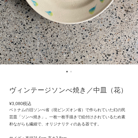
ヴィンテージソンべ焼き／中皿（花）
¥3,080
税込
ベトナムの旧ソンべ省（現ビンズオン省）で作られていた幻の民
芸皿「ソンべ焼き」。一枚一枚手描きで絵付けされているため素
朴ながらも繊細で、オリジナリティのある器です。