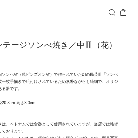
ンテージソンべ焼き／中皿（花）
込
T
旧ソンべ省（現ビンズオン省）で作られていた幻の民芸皿「ソンべ
枚一枚手描きで絵付けされているため素朴ながらも繊細で、オリジ
ある器です。
0.8cm 高さ3.0cm
きは、ベトナムでは食器として使用されていますが、当店では雑貨
しております。