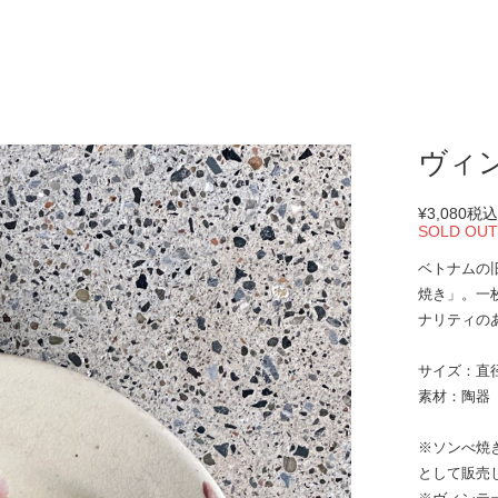
ヴィ
¥3,080
税
SOLD OU
ベトナムの
焼き」。一
ナリティの
サイズ：直径2
素材：陶器
※ソンべ焼
として販売