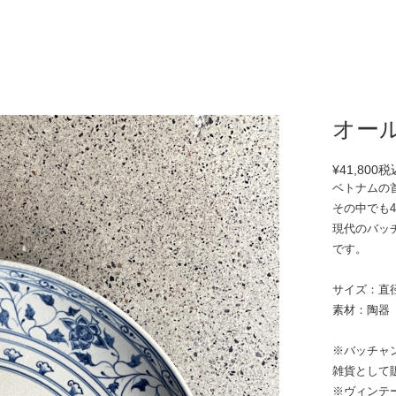
オー
¥41,800
税
ベトナムの
その中でも
現代のバッ
です。
サイズ：直径3
素材：陶器
※バッチャ
雑貨として
※ヴィンテ