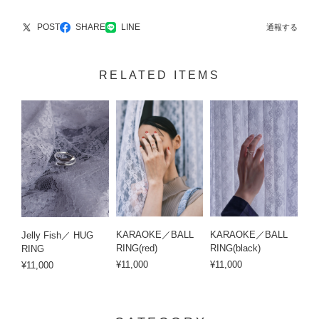
POST
SHARE
LINE
通報する
RELATED ITEMS
KARAOKE／BALL
KARAOKE／BALL
Jelly Fish／ HUG
RING(red)
RING(black)
RING
¥11,000
¥11,000
¥11,000