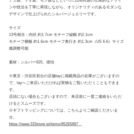
アカ族、ヤオ族、モン族などといった山岳民族の伝統的なデザイ
ンや技法を丁寧に再現しながら、オリジナリティのあるモダンな
デザインで仕上げられたシルバージュエリーです。
サイズ
13号相当：内径 約1.7cm モチーフ縦幅 約2.1cm
モチーフ横幅 約1.6cm モチーフ奥行き 約1.3cm（US 6.6）サイズ
微調整可能
素材：シルバー925、琥珀
※東京・渋谷区初台の店舗tayに掲載商品の在庫がございますの
で、tayへご来店いただければ実物をご覧いただくこともできま
す。
店頭にない場合もございますので、来店前に一度ご連絡をいただ
けるとスムーズです。
※ギフトラッピングについては、こちらよりご確認くださいま
せ。
https://www.333store.jp/items/85265897