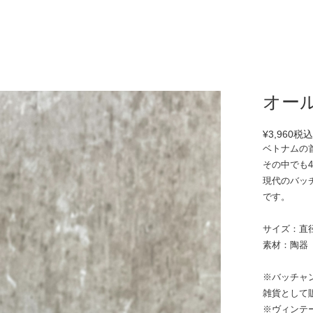
オー
¥3,960
税
ベトナムの
その中でも
現代のバッ
です。
サイズ：直径1
素材：陶器
※バッチャ
雑貨として
※ヴィンテ