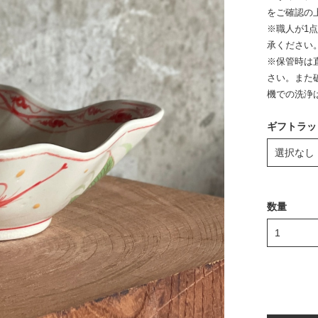
をご確認の
※職人が1
承ください
※保管時は
さい。また
機での洗浄
ギフトラッ
数量