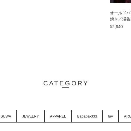
オールドバ
焼き／湯呑
¥2,640
CATEGORY
TSUWA
JEWELRY
APPAREL
Bababa-333
tay
ARC