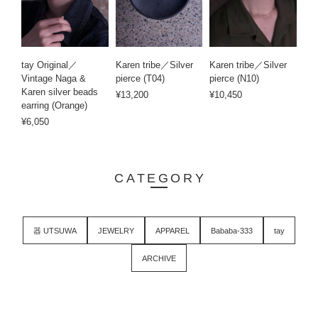
tay Original／
Karen tribe／Silver
Karen tribe／Silver
Vintage Naga &
pierce (T04)
pierce (N10)
Karen silver beads
¥13,200
¥10,450
earring (Orange)
¥6,050
CATEGORY
器 UTSUWA
JEWELRY
APPAREL
Bababa-333
tay
ARCHIVE