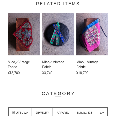
RELATED ITEMS
Miao／Vintage
Miao／Vintage
Miao／Vintage
Fabric
Fabric
Fabric
¥18,700
¥3,740
¥18,700
CATEGORY
器 UTSUWA
JEWELRY
APPAREL
Bababa-333
tay