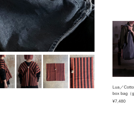
Lua／Cotto
box bag（
¥7,480