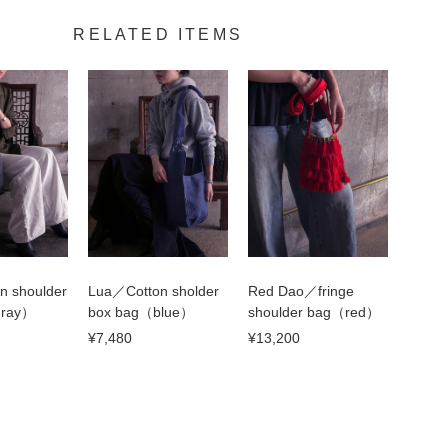
RELATED ITEMS
n shoulder
Lua／Cotton sholder
Red Dao／fringe
gray）
box bag（blue）
shoulder bag（red）
¥7,480
¥13,200