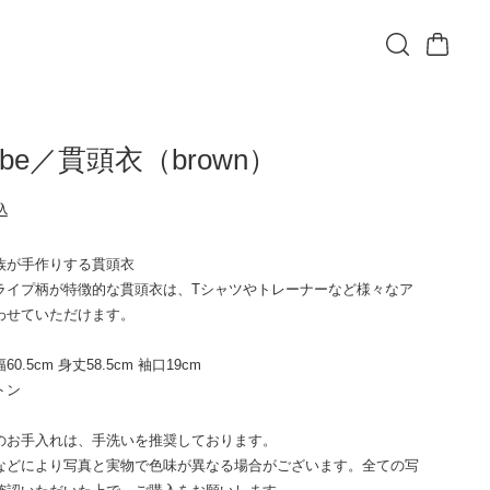
tribe／貫頭衣（brown）
込
T
族が手作りする貫頭衣
ライプ柄が特徴的な貫頭衣は、Tシャツやトレーナーなど様々なア
わせていただけます。
0.5cm 身丈58.5cm 袖口19cm
トン
のお手入れは、手洗いを推奨しております。
などにより写真と実物で色味が異なる場合がございます。全ての写