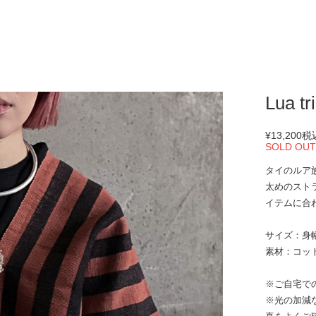
Lua 
¥13,200
税
SOLD OU
タイのルア
太めのスト
イテムに合
サイズ：身幅6
素材：コッ
※ご自宅で
※光の加減