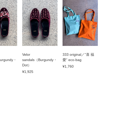
Velor
333 original／”喜 福
Burgundy・
sandals（Burgundy・
愛” eco-bag
Dot）
¥1,760
¥1,925