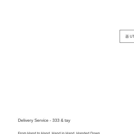
器 U
Delivery Service - 333 & tay
From Hand to Hand, Hand in Hand, Handed Down.