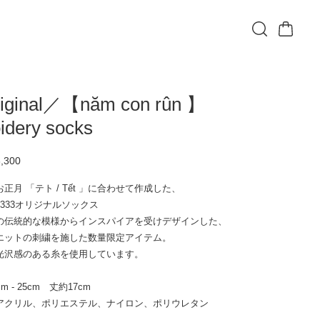
riginal／【năm con rûn 】
idery socks
3,300
込
正月 「テト / Tết 」に合わせて作成した、
Sの333オリジナルソックス
の伝統的な模様からインスパイアを受けデザインした、
エットの刺繍を施した数量限定アイテム。
光沢感のある糸を使用しています。
m - 25cm 丈約17cm
アクリル、ポリエステル、ナイロン、ポリウレタン