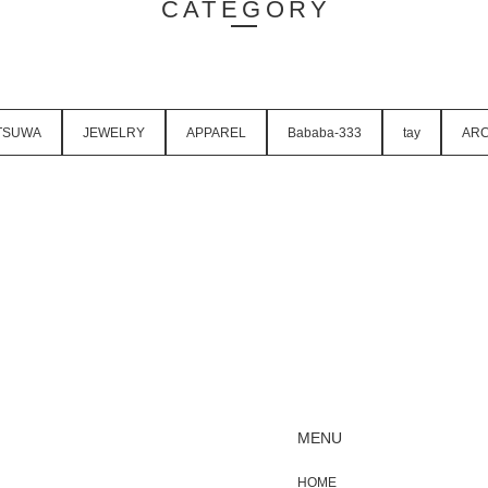
CATEGORY
TSUWA
JEWELRY
APPAREL
Bababa-333
tay
ARC
MENU
HOME