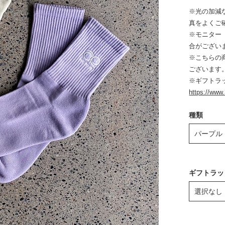
※光の加減
真をよくご
※モニター
合がござい
※こちらの
ございます
※ギフトラ
https://www
種類
ギフトラッ