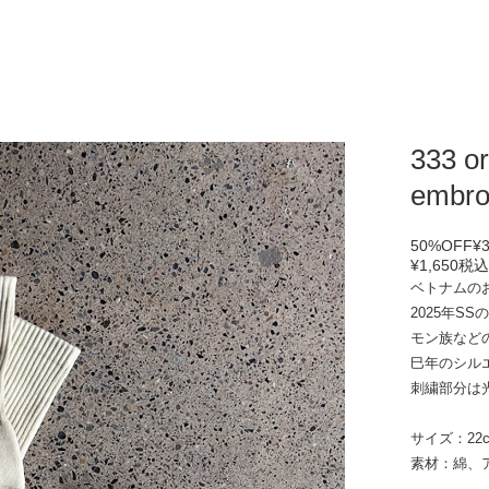
333 o
embro
50%OFF
¥
¥1,650
税
ベトナムのお
2025年S
モン族など
巳年のシル
刺繍部分は
サイズ：22c
素材：綿、