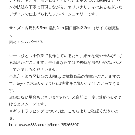
アカ族、ヤオ族、モン族などといった山岳民族の伝統的なデザイ
ンや技法を丁寧に再現しながら、オリジナリティのあるモダンな
デザインで仕上げられたシルバージュエリーです。
サイズ：内周約5.5cm 幅約2cm 開口部約2.2cm（サイズ微調整
可）
素材：シルバー925
※一つひとつ手作業で制作しているため、細かな傷や歪みが生じ
る場合がございます。手仕事ならではの独特な風合いや温かみと
してお楽しみくださいませ。
※東京・渋谷区初台の店舗tayに掲載商品の在庫がございますの
で、tayへご来店いただければ実物をご覧いただくこともできま
す。
店頭にない場合もございますので、来店前に一度ご連絡をいただ
けるとスムーズです。
※ギフトラッピングについては、こちらよりご確認くださいま
せ。
https://www.333store.jp/items/85265897