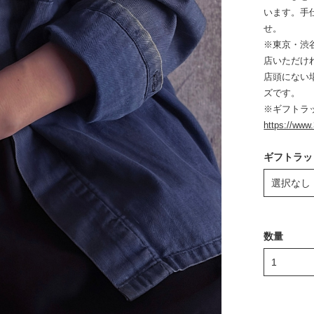
います。手
せ。
※東京・渋谷
店いただけ
店頭にない
ズです。
※ギフトラ
https://www
ギフトラッ
数量