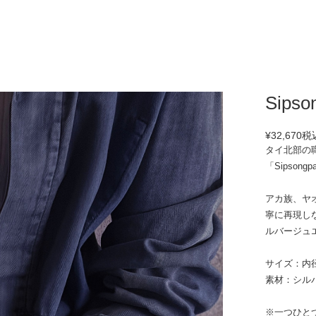
Sipso
¥32,670
税
タイ北部の
「Sipson
アカ族、ヤ
寧に再現し
ルバージュ
サイズ：内径
素材：シルバ
※一つひと