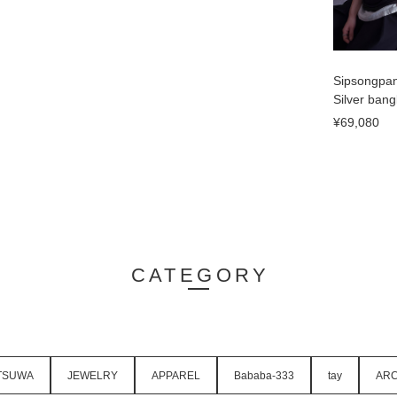
Sipsongpa
Silver bang
¥69,080
CATEGORY
TSUWA
JEWELRY
APPAREL
Bababa-333
tay
ARC