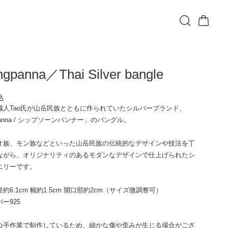
ngpanna／Thai Silver bangle
込
職人Tao氏が山岳民族とともに作られていたシルバーブランド、
gpanna / シップソーンパンナー」のバングル。
オ族、モン族などといった山岳民族の伝統的なデザインや技法を丁
ながら、オリジナリティのあるモダンなデザインで仕上げられたシ
エリーです。
約6.1cm 幅約1.5cm 開口部約2cm（サイズ微調整可）
ー925
つ手作業で制作しているため、細かな傷や歪みが生じる場合がござ