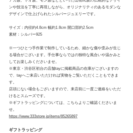
アカ族、ヤオ族、モン族などといった山岳民族の伝統的なデザイ
ンや技法を丁寧に再現しながら、オリジナリティのあるモダンな
デザインで仕上げられたシルバージュエリーです。
サイズ：内径約4.8cm 幅約1.8cm 開口部約2.5cm
素材：シルバー925
※一つひとつ手作業で制作しているため、細かな傷や歪みが生じ
る場合がございます。手仕事ならではの独特な風合いや温かみと
してお楽しみくださいませ。
※東京・渋谷区初台の店舗tayに掲載商品の在庫がございますの
で、tayへご来店いただければ実物をご覧いただくこともできま
す。
店頭にない場合もございますので、来店前に一度ご連絡をいただ
けるとスムーズです。
※ギフトラッピングについては、こちらよりご確認くださいま
せ。
https://www.333store.jp/items/85265897
ギフトラッピング