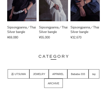
Sipsongpanna／Thai
Sipsongpanna／Thai
Sipsongpanna／Thai
Silver bangle
Silver bangle
Silver bangle
¥69,080
¥55,000
¥32,670
CATEGORY
器 UTSUWA
JEWELRY
APPAREL
Bababa-333
tay
ARCHIVE