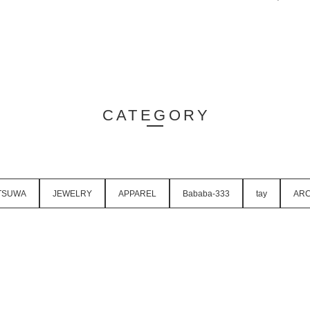
CATEGORY
TSUWA
JEWELRY
APPAREL
Bababa-333
tay
ARC