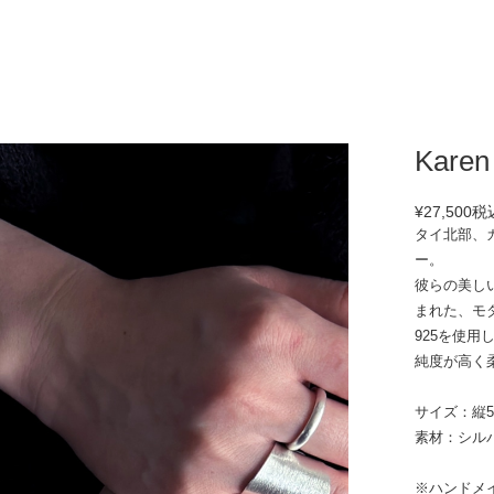
Karen
¥27,500
税
タイ北部、
ー。
彼らの美し
まれた、モ
925を使用
純度が高く
サイズ：縦5.
素材：シルバ
※ハンドメ