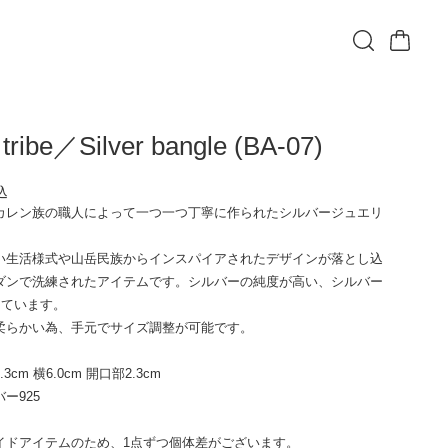
 tribe／Silver bangle (BA-07)
込
カレン族の職人によって一つ一つ丁寧に作られたシルバージュエリ
い生活様式や山岳民族からインスパイアされたデザインが落とし込
ダンで洗練されたアイテムです。シルバーの純度が高い、シルバー
しています。
柔らかい為、手元でサイズ調整が可能です。
3cm 横6.0cm 開口部2.3cm
ー925
イドアイテムのため、1点ずつ個体差がございます。