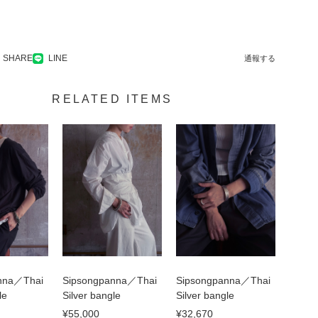
SHARE
LINE
通報する
RELATED ITEMS
nna／Thai
Sipsongpanna／Thai
Sipsongpanna／Thai
le
Silver bangle
Silver bangle
¥55,000
¥32,670